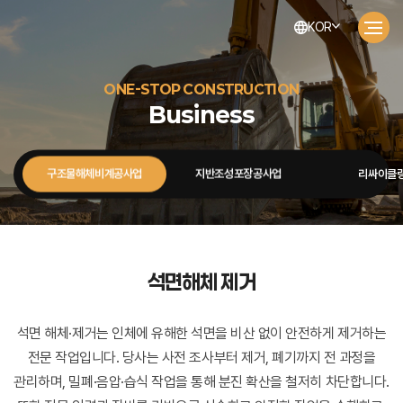
KOR
ONE-STOP CONSTRUCTION
Business
구조물해체비계공사업
지반조성포장공사업
리싸이클
석면해체 제거
석면 해체·제거는 인체에 유해한 석면을 비산 없이 안전하게 제거하는
전문 작업입니다.
당사는 사전 조사부터 제거, 폐기까지 전 과정을
관리하며, 밀폐·음압·습식 작업을 통해 분진 확산을 철저히 차단합니다.